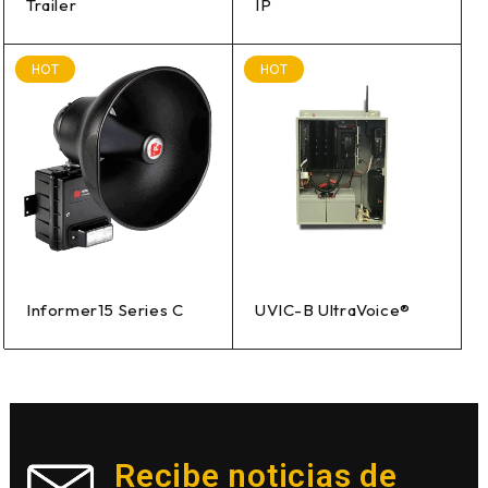
Trailer
IP
HOT
HOT
Informer15 Series C
UVIC-B UltraVoice®
Recibe noticias de