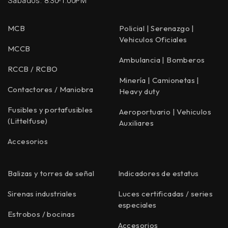
Sabados: 8:30-1:00PM
MCB
Policial | Serenazgo |
Vehiculos Oficiales
MCCB
Ambulancia | Bomberos
RCCB / RCBO
Minería | Camionetas |
Contactores / Maniobra
Heavy duty
Fusibles y portafusibles
Aeroportuario | Vehiculos
(Littelfuse)
Auxiliares
Accesorios
Balizas y torres de señal
Indicadores de estatus
Sirenas industriales
Luces certificadas / series
especiales
Estrobos / bocinas
Accesorios