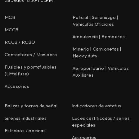
Sabados: 8:30-1:00PM
MCB
Policial | Serenazgo |
Vehiculos Oficiales
MCCB
Ambulancia | Bomberos
RCCB / RCBO
Minería | Camionetas |
Contactores / Maniobra
Heavy duty
Fusibles y portafusibles
Aeroportuario | Vehiculos
(Littelfuse)
Auxiliares
Accesorios
Balizas y torres de señal
Indicadores de estatus
Sirenas industriales
Luces certificadas / series
especiales
Estrobos / bocinas
Accesorios