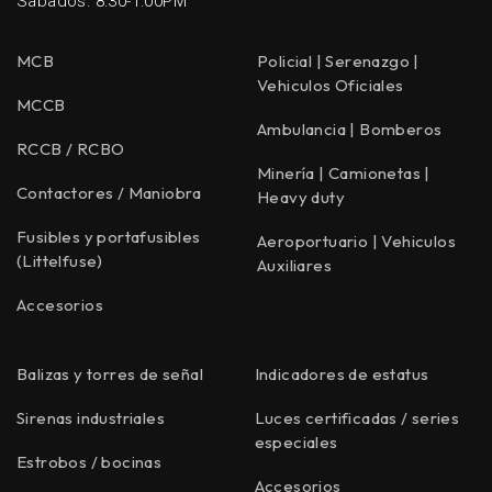
Sabados: 8:30-1:00PM
MCB
Policial | Serenazgo |
Vehiculos Oficiales
MCCB
Ambulancia | Bomberos
RCCB / RCBO
Minería | Camionetas |
Contactores / Maniobra
Heavy duty
Fusibles y portafusibles
Aeroportuario | Vehiculos
(Littelfuse)
Auxiliares
Accesorios
Balizas y torres de señal
Indicadores de estatus
Sirenas industriales
Luces certificadas / series
especiales
Estrobos / bocinas
Accesorios